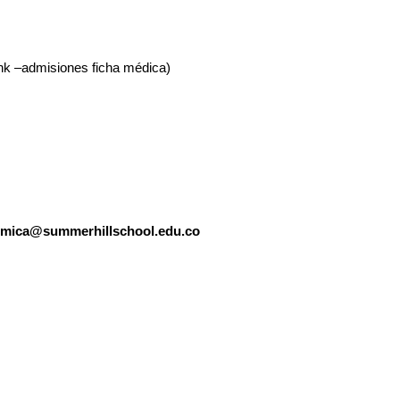
ink –admisiones ficha médica)
emica@summerhillschool.edu.co